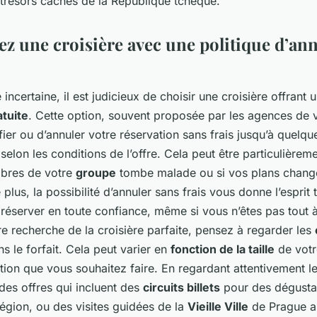
trésors cachés de la République tchèque.
ez une croisière avec une politique d’an
incertaine, il est judicieux de choisir une croisière offrant 
atuite
. Cette option, souvent proposée par les agences de
er ou d’annuler votre réservation sans frais jusqu’à quelq
selon les conditions de l’offre. Cela peut être particulièreme
mbres de votre
groupe
tombe malade ou si vos plans chang
lus, la possibilité d’annuler sans frais vous donne l’esprit t
éserver en toute confiance, même si vous n’êtes pas tout à
e recherche de la croisière parfaite, pensez à regarder les
s le forfait. Cela peut varier en
fonction de la taille
de votr
ion que vous souhaitez faire. En regardant attentivement le
des offres qui incluent des
circuits billets
pour des dégustat
égion, ou des visites guidées de la
Vieille Ville
de Prague a