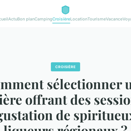
ueil
Actu
Bon plan
Camping
Croisière
Location
Tourisme
Vacance
Voy
CROISIÈRE
mment sélectionner 
ière offrant des sessi
ustation de spiritueu
liqueurs régionaux ?