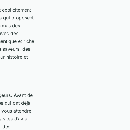
t explicitement
s qui proposent
xquis des
 avec des
hentique et riche
e saveurs, des
r histoire et
eurs. Avant de
s qui ont déjà
i vous attendre
 sites d’avis
r des