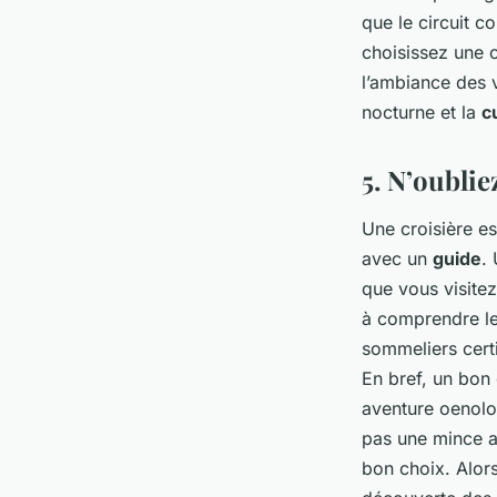
que le circuit c
choisissez une c
l’ambiance des v
nocturne et la
c
5. N’oublie
Une croisière es
avec un
guide
.
que vous visitez
à comprendre le
sommeliers cert
En bref, un bon 
aventure oenolo
pas une mince af
bon choix. Alo