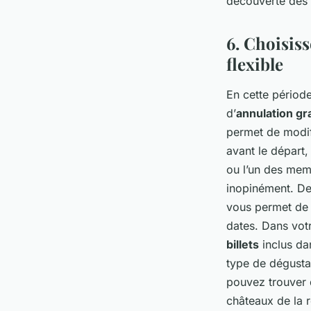
découverte des 
6. Choisiss
flexible
En cette période 
d’
annulation gr
permet de modifi
avant le départ, 
ou l’un des me
inopinément. De p
vous permet de r
dates. Dans votr
billets
inclus dan
type de dégustat
pouvez trouver 
châteaux de la r