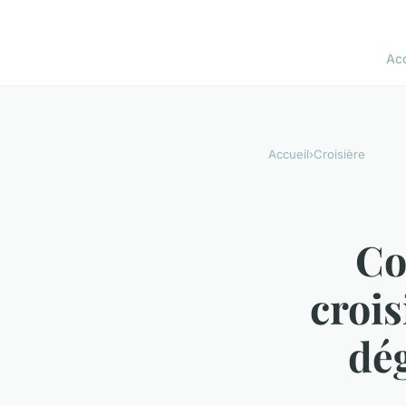
Acc
Accueil
›
Croisière
Co
crois
dég