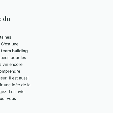
e du
taines
. C’est une
n
team building
quées pour les
e vin encore
 comprendre
ur. Il est aussi
ir une idée de la
gez. Les avis
uoi vous