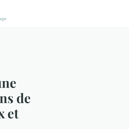
age
une
ons de
x et