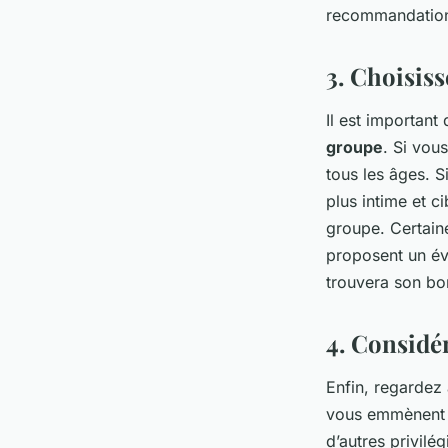
recommandations
3. Choisiss
Il est important
groupe
. Si vou
tous les âges. S
plus intime et c
groupe. Certain
proposent un év
trouvera son bo
4. Considér
Enfin, regardez
vous emmènent 
d’autres privilég