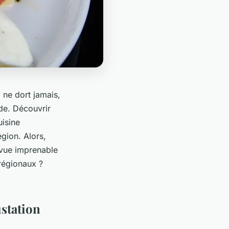
 ne dort jamais,
nde. Découvrir
uisine
égion. Alors,
 vue imprenable
 régionaux ?
ustation