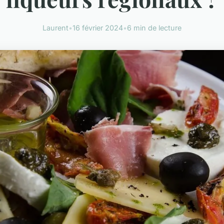
Laurent
•
16 février 2024
•
6 min de lecture