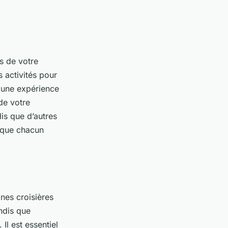
es de votre
s activités pour
r une expérience
de votre
dis que d’autres
s que chacun
ines croisières
ndis que
 Il est essentiel